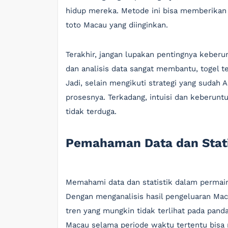
hidup mereka. Metode ini bisa memberikan 
toto Macau yang diinginkan.
Terakhir, jangan lupakan pentingnya keberu
dan analisis data sangat membantu, togel t
Jadi, selain mengikuti strategi yang sudah
prosesnya. Terkadang, intuisi dan keberu
tidak terduga.
Pemahaman Data dan Stati
Memahami data dan statistik dalam permain
Dengan menganalisis hasil pengeluaran M
tren yang mungkin tidak terlihat pada pand
Macau selama periode waktu tertentu bisa