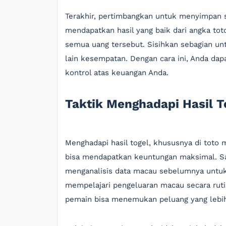
Terakhir, pertimbangkan untuk menyimpan 
mendapatkan hasil yang baik dari angka to
semua uang tersebut. Sisihkan sebagian un
lain kesempatan. Dengan cara ini, Anda dap
kontrol atas keuangan Anda.
Taktik Menghadapi Hasil T
Menghadapi hasil togel, khususnya di toto 
bisa mendapatkan keuntungan maksimal. Sal
menganalisis data macau sebelumnya untuk
mempelajari pengeluaran macau secara ruti
pemain bisa menemukan peluang yang lebih