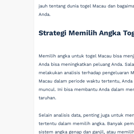
jauh tentang dunia togel Macau dan bagai
Anda.
Strategi Memilih Angka To
Memilih angka untuk togel Macau bisa menja
Anda bisa meningkatkan peluang Anda. Sal
melakukan analisis terhadap pengeluaran 
Macau dalam periode waktu tertentu, Anda d
muncul. Ini bisa membantu Anda dalam men
taruhan.
Selain analisis data, penting juga untuk 
tertentu dalam memilih angka. Banyak pem
sistem angka genap dan ganjil, atau memili