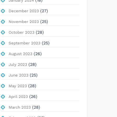
(18)
January 2024
(27)
December 2023
(25)
November 2023
(28)
October 2023
(25)
September 2023
(26)
August 2023
(28)
July 2023
(25)
June 2023
(28)
May 2023
(26)
April 2023
(28)
March 2023