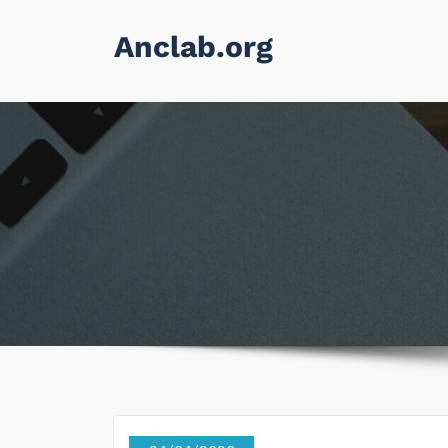
Skip
Anclab.org
to
content