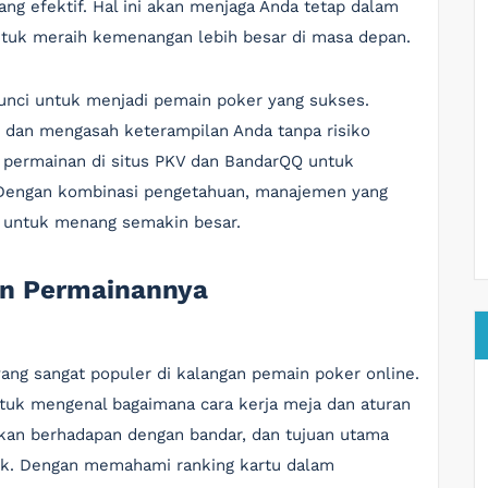
ng efektif. Hal ini akan menjaga Anda tetap dalam
uk meraih kemenangan lebih besar di masa depan.
 kunci untuk menjadi pemain poker yang sukses.
 dan mengasah keterampilan Anda tanpa risiko
i permainan di situs PKV dan BandarQQ untuk
 Dengan kombinasi pengetahuan, manajemen yang
da untuk menang semakin besar.
an Permainannya
ng sangat populer di kalangan pemain poker online.
tuk mengenal bagaimana cara kerja meja dan aturan
kan berhadapan dengan bandar, dan tujuan utama
ik. Dengan memahami ranking kartu dalam