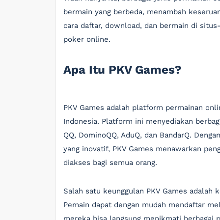
bermain yang berbeda, menambah keseruan d
cara daftar, download, dan bermain di situ
poker online.
Apa Itu PKV Games?
PKV Games adalah platform permainan onlin
Indonesia. Platform ini menyediakan berbag
QQ, DominoQQ, AduQ, dan BandarQ. Dengan 
yang inovatif, PKV Games menawarkan pe
diakses bagi semua orang.
Salah satu keunggulan PKV Games adalah k
Pemain dapat dengan mudah mendaftar melal
mereka bisa langsung menikmati berbagai 