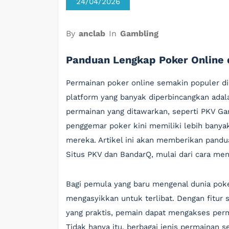
24/04/2026
By
anclab
In
Gambling
Panduan Lengkap Poker Online 
Permainan poker online semakin populer di 
platform yang banyak diperbincangkan adal
permainan yang ditawarkan, seperti PKV G
penggemar poker kini memiliki lebih bany
mereka. Artikel ini akan memberikan pandua
Situs PKV dan BandarQ, mulai dari cara mend
Bagi pemula yang baru mengenal dunia poke
mengasyikkan untuk terlibat. Dengan fitur
yang praktis, pemain dapat mengakses perm
Tidak hanya itu, berbagai jenis permaina