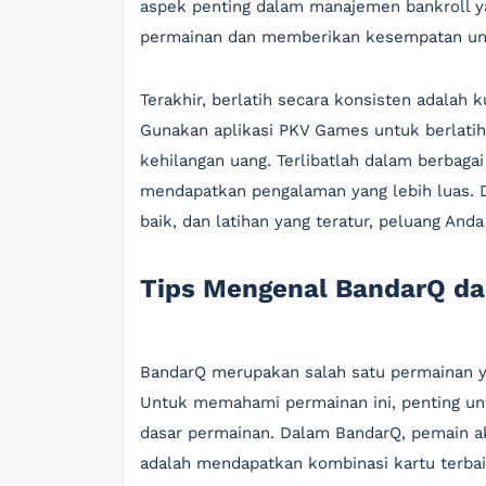
aspek penting dalam manajemen bankroll ya
permainan dan memberikan kesempatan unt
Terakhir, berlatih secara konsisten adalah
Gunakan aplikasi PKV Games untuk berlatih
kehilangan uang. Terlibatlah dalam berbaga
mendapatkan pengalaman yang lebih luas.
baik, dan latihan yang teratur, peluang An
Tips Mengenal BandarQ d
BandarQ merupakan salah satu permainan ya
Untuk memahami permainan ini, penting un
dasar permainan. Dalam BandarQ, pemain a
adalah mendapatkan kombinasi kartu terba