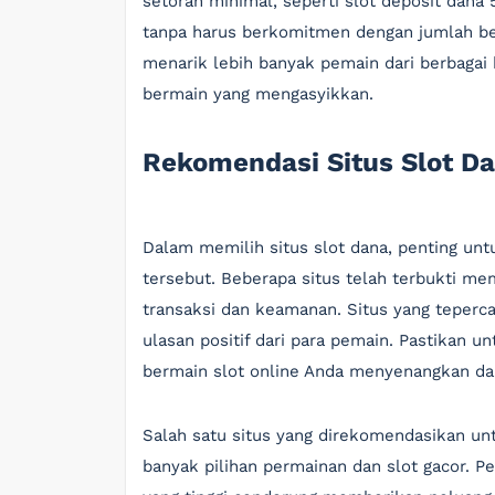
setoran minimal, seperti slot deposit dan
tanpa harus berkomitmen dengan jumlah besa
menarik lebih banyak pemain dari berbagai
bermain yang mengasyikkan.
Rekomendasi Situs Slot D
Dalam memilih situs slot dana, penting un
tersebut. Beberapa situs telah terbukti m
transaksi dan keamanan. Situs yang teperca
ulasan positif dari para pemain. Pastikan 
bermain slot online Anda menyenangkan d
Salah satu situs yang direkomendasikan un
banyak pilihan permainan dan slot gacor. Pe