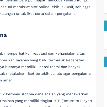
a 5K, pemain baru pun dapat mencoba keberuntungan
r. Ini membuat slot online lebih inklusif, sehingga
 kalangan untuk ikut serta dalam pengalaman
ana
tuk memperhatikan reputasi dan kehandalan situs
emberikan layanan yang baik, termasuk kecepatan
ya biasanya memiliki lisensi resmi dan banyak
untuk melakukan riset terlebih dahulu agar pengalaman
an aman.
tuk bermain slot via dana adalah yang menawarkan
rmainan yang memiliki tingkat RTP (Return to Player)