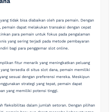
Dana
ang tidak bisa diabaikan oleh para pemain. Dengan
 pemain dapat melakukan transaksi dengan cepat
inkan para pemain untuk fokus pada pengalaman
nis yang sering terjadi pada metode pembayaran
endiri bagi para penggemar slot online.
nampilkan fitur menarik yang meningkatkan peluang
ang tersedia di situs slot dana, pemain memiliki
ng sesuai dengan preferensi mereka. Meskipun
menggunakan strategi yang tepat, pemain dapat
 yang memiliki potensi tinggi.
ah fleksibilitas dalam jumlah setoran. Dengan pilihan