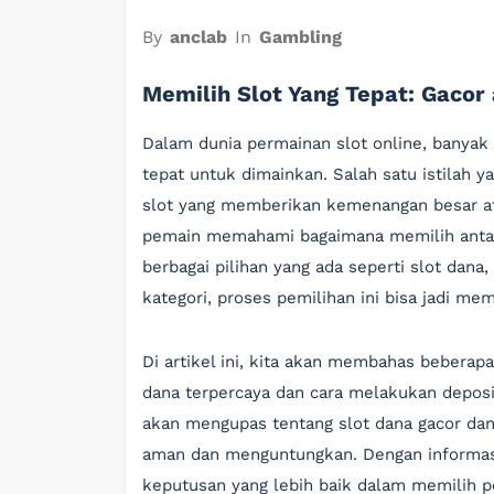
By
anclab
In
Gambling
Memilih Slot Yang Tepat: Gacor
Dalam dunia permainan slot online, banyak 
tepat untuk dimainkan. Salah satu istilah y
slot yang memberikan kemenangan besar at
pemain memahami bagaimana memilih antara
berbagai pilihan yang ada seperti slot dana,
kategori, proses pemilihan ini bisa jadi me
Di artikel ini, kita akan membahas beberapa 
dana terpercaya dan cara melakukan deposit
akan mengupas tentang slot dana gacor da
aman dan menguntungkan. Dengan informas
keputusan yang lebih baik dalam memilih p