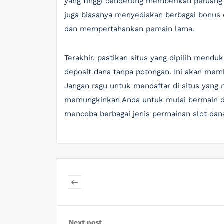
yang tinggi cenderung memberikan peluang 
juga biasanya menyediakan berbagai bonus
dan mempertahankan pemain lama.
Terakhir, pastikan situs yang dipilih mend
deposit dana tanpa potongan. Ini akan mem
Jangan ragu untuk mendaftar di situs yang
memungkinkan Anda untuk mulai bermain 
mencoba berbagai jenis permainan slot dana
Next post