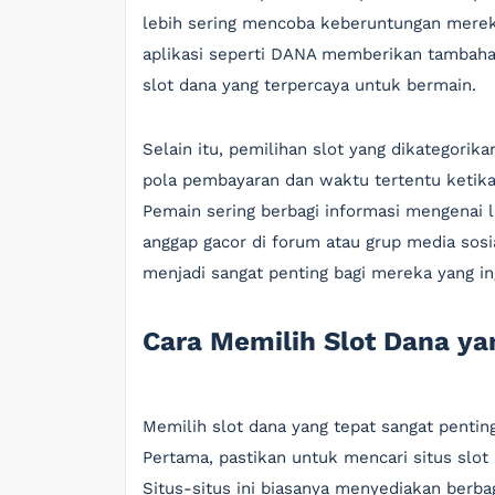
lebih sering mencoba keberuntungan merek
aplikasi seperti DANA memberikan tambaha
slot dana yang terpercaya untuk bermain.
Selain itu, pemilihan slot yang dikategorik
pola pembayaran dan waktu tertentu ketik
Pemain sering berbagi informasi mengenai l
anggap gacor di forum atau grup media sos
menjadi sangat penting bagi mereka yang in
Cara Memilih Slot Dana ya
Memilih slot dana yang tepat sangat pent
Pertama, pastikan untuk mencari situs slot 
Situs-situs ini biasanya menyediakan berba