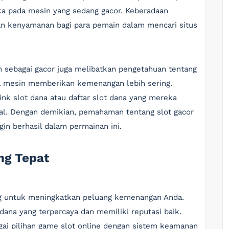
a pada mesin yang sedang gacor. Keberadaan
n kenyamanan bagi para pemain dalam mencari situs
an sebagai gacor juga melibatkan pengetahuan tentang
a mesin memberikan kemenangan lebih sering.
ink slot dana atau daftar slot dana yang mereka
ial. Dengan demikian, pemahaman tentang slot gacor
gin berhasil dalam permainan ini.
ng Tepat
ing untuk meningkatkan peluang kemenangan Anda.
dana yang terpercaya dan memiliki reputasi baik.
gai pilihan game slot online dengan sistem keamanan