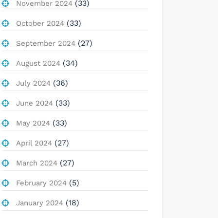
(33)
November 2024
(33)
October 2024
(27)
September 2024
(34)
August 2024
(36)
July 2024
(33)
June 2024
(33)
May 2024
(27)
April 2024
(27)
March 2024
(5)
February 2024
(18)
January 2024