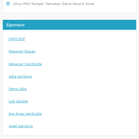
Situs PKV Terbaik: Temukan Game Favorit Anda
Sponsor
DATA SGP
Keluaran Macau
Keluaran Cambodia
data kamboja
Demo Slot
judi sbobet
live draw cambodia
togel kamboja