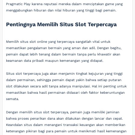
Pragmatic Play karena reputasi mereka dalam menciptakan game yang
menggabungkan hiburan dan nilai hiburan yang tinggi bagi pemain.
Pentingnya Memilih Situs Slot Terpercaya
Memilih situs slot online yang terpercaya sangatlah vital untuk
memastikan pengalaman bermain yang aman dan adil. Dengan begitu,
pemain dapat lebih tenang dalam bermain tanpa perlu khawatir akan
keamanan data pribadi maupun kemenangan yang didapat.
Situs slot terpercaya juga akan menjamin tingkat kejujuran yang tinggi
dalam permainan, sehingga pemain dapat yakin bahwa setiap putaran
slot dilakukan secara adil tanpa adanya manipulasi. Hal ini penting untuk
memastikan bahwa hasil permainan didasari oleh faktor keberuntungan
semata.
Dengan memilih situs slot terpercaya, pemain juga memiliki jaminan
bahwa proses penarikan dana akan dilakukan dengan lancar dan cepat.
Keandalan situs dalam menangani transaksi keuangan akan memberikan
ketenangan pikiran bagi para pemain untuk menikmati hasil kemenangan