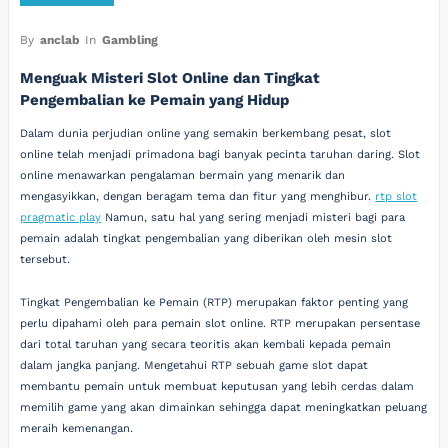
By
anclab
In
Gambling
Menguak Misteri Slot Online dan Tingkat
Pengembalian ke Pemain yang Hidup
Dalam dunia perjudian online yang semakin berkembang pesat, slot
online telah menjadi primadona bagi banyak pecinta taruhan daring. Slot
online menawarkan pengalaman bermain yang menarik dan
mengasyikkan, dengan beragam tema dan fitur yang menghibur.
rtp slot
pragmatic play
Namun, satu hal yang sering menjadi misteri bagi para
pemain adalah tingkat pengembalian yang diberikan oleh mesin slot
tersebut.
Tingkat Pengembalian ke Pemain (RTP) merupakan faktor penting yang
perlu dipahami oleh para pemain slot online. RTP merupakan persentase
dari total taruhan yang secara teoritis akan kembali kepada pemain
dalam jangka panjang. Mengetahui RTP sebuah game slot dapat
membantu pemain untuk membuat keputusan yang lebih cerdas dalam
memilih game yang akan dimainkan sehingga dapat meningkatkan peluang
meraih kemenangan.