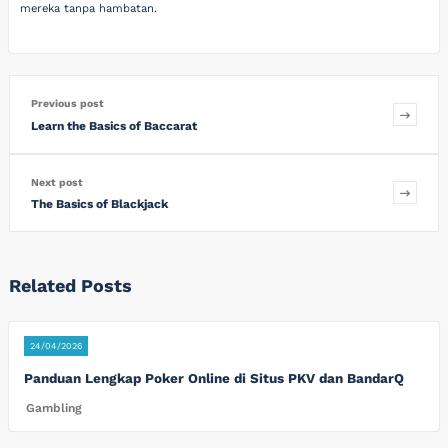
mereka tanpa hambatan.
Previous post
Learn the Basics of Baccarat
Next post
The Basics of Blackjack
Related Posts
24/04/2026
Panduan Lengkap Poker Online di Situs PKV dan BandarQ
Gambling